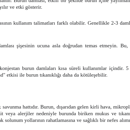
anın: Burun damlası, etkili bir şekilde burun içine yayılmalı
lır ve etki gösterir.
ının kullanım talimatları farklı olabilir. Genellikle 2-3 dam
amlası şişesinin ucuna asla doğrudan temas etmeyin. Bu, 
onjestan burun damlaları kısa süreli kullanımlar içindir. 5
" etkisi ile burun tıkanıklığı daha da kötüleşebilir.
savunma hattıdır. Burun, dışarıdan gelen kirli hava, mikropl
üzit veya alerjiler nedeniyle burunda biriken mukus ve tıkanı
ak solunum yollarının rahatlamasına ve sağlıklı bir nefes alımı