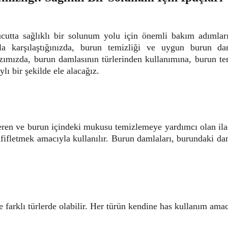
utta sağlıklı bir solunum yolu için önemli bakım adımlarıdı
rla karşılaştığınızda, burun temizliği ve uygun burun da
azımızda, burun damlasının türlerinden kullanımına, burun te
lı bir şekilde ele alacağız.
eren ve burun içindeki mukusu temizlemeye yardımcı olan ilaçl
ifletmek amacıyla kullanılır. Burun damlaları, burundaki dam
e farklı türlerde olabilir. Her türün kendine has kullanım amac