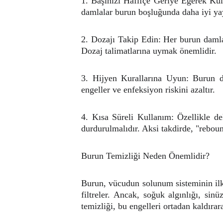
1. Başınızı Hafifçe Geriye Eğerek Kull
damlalar burun boşluğunda daha iyi yayı
2. Dozajı Takip Edin: Her burun damlas
Dozaj talimatlarına uymak önemlidir.
3. Hijyen Kurallarına Uyun: Burun d
engeller ve enfeksiyon riskini azaltır.
4. Kısa Süreli Kullanım: Özellikle dek
durdurulmalıdır. Aksi takdirde, "rebound
Burun Temizliği Neden Önemlidir?
Burun, vücudun solunum sisteminin ilk 
filtreler. Ancak, soğuk algınlığı, sin
temizliği, bu engelleri ortadan kaldırar